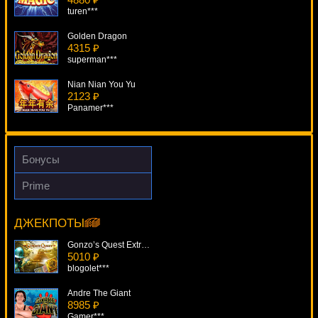
turen***
Golden Dragon
4315 ₽
superman***
Nian Nian You Yu
2123 ₽
Panamer***
Cashapillar
4491 ₽
superman***
Бонусы
Firehouse Hounds
Prime
2397 ₽
Germinator
alex***
14271 ₽
Egoistik***
ДЖЕКПОТЫ
The Tipsy Tourist
2283 ₽
Gonzo’s Quest Extreme
alex***
5010 ₽
blogolet***
Andre The Giant
8985 ₽
Gamer***